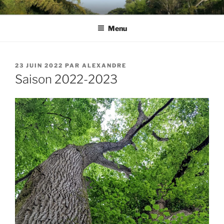
Aller
YOGA AVEC ALEXANDRE
au
Menu
contenu
principal
PUBLIÉ
23 JUIN 2022
PAR
ALEXANDRE
LE
Saison 2022-2023