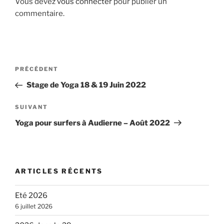
Vous devez
vous connecter
pour publier un
commentaire.
Navigation
Article
PRÉCÉDENT
de
précédent
Stage de Yoga 18 & 19 Juin 2022
l’article
Article
SUIVANT
suivant
Yoga pour surfers à Audierne – Août 2022
ARTICLES RÉCENTS
Eté 2026
6 juillet 2026