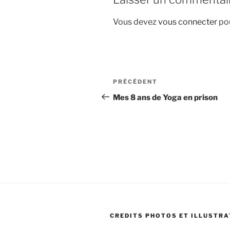
Vous devez
vous connecter
pou
Navigation
Article
PRÉCÉDENT
de
précédent
Mes 8 ans de Yoga en prison
l’article
CREDITS PHOTOS ET ILLUSTRA