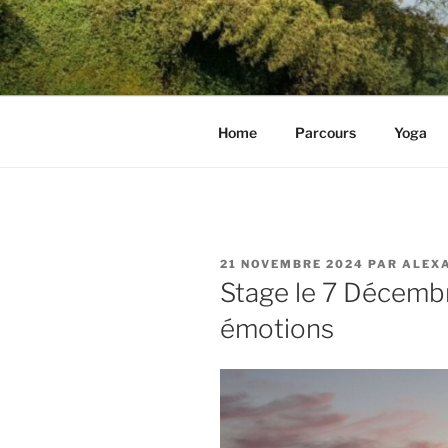
Aller
au
YOGA AVE
contenu
principal
Home
Parcours
Yoga
PUBLIÉ
21 NOVEMBRE 2024
PAR
ALEX
LE
Stage le 7 Décemb
émotions