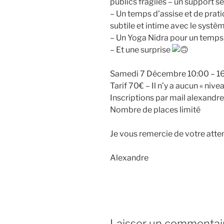
publics fragiles – un support se
– Un temps d’assise et de prati
subtile et intime avec le sys
– Un Yoga Nidra pour un temps
– Et une surprise
Samedi 7 Décembre 10:00 – 1
Tarif 70€ – Il n’y a aucun « nive
Inscriptions par mail alexan
Nombre de places limité
Je vous remercie de votre atte
Alexandre
Laisser un commentai