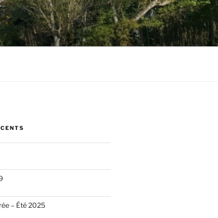
ÉCENTS
9
trée – Été 2025