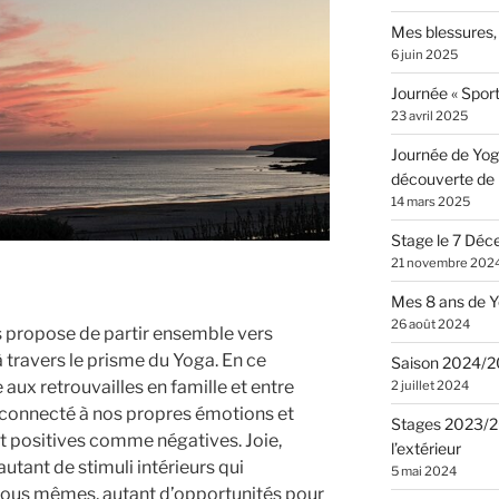
Mes blessures,
6 juin 2025
Journée « Spor
23 avril 2025
Journée de Yog
découverte de n
14 mars 2025
Stage le 7 Déc
21 novembre 202
Mes 8 ans de Y
26 août 2024
 propose de partir ensemble vers
 travers le prisme du Yoga. En ce
Saison 2024/
ux retrouvailles en famille et entre
2 juillet 2024
re connecté à nos propres émotions et
Stages 2023/20
ent positives comme négatives. Joie,
l’extérieur
 autant de stimuli intérieurs qui
5 mai 2024
nous mêmes, autant d’opportunités pour