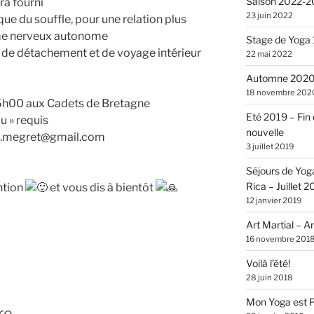
Saison 2022-
ra fourni
23 juin 2022
que du souffle, pour une relation plus
tème nerveux autonome
Stage de Yoga 
 de détachement et de voyage intérieur
22 mai 2022
Automne 2020 
18 novembre 202
6h00 aux Cadets de Bretagne
Eté 2019 – Fin 
au » requis
nouvelle
dre.megret@gmail.com
3 juillet 2019
Séjours de Yog
Rica – Juillet 
ntion
et vous dis à bientôt
12 janvier 2019
Art Martial – A
16 novembre 201
Voilà l’été!
28 juin 2018
Mon Yoga est 
re