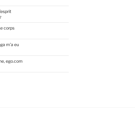
’esprit
7
Le corps
ga m’a eu
e, ego.com